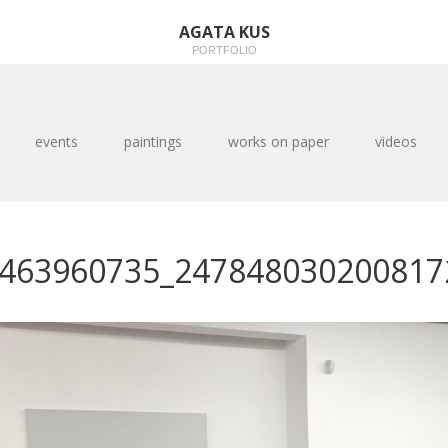
AGATA KUS
PORTFOLIO
events
paintings
works on paper
videos
463960735_247848030200817