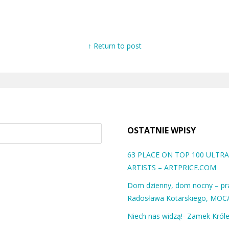
↑ Return to post
OSTATNIE WPISY
63 PLACE ON TOP 100 ULT
ARTISTS – ARTPRICE.COM
Dom dzienny, dom nocny – pra
Radosława Kotarskiego, MOC
Niech nas widzą!- Zamek Król