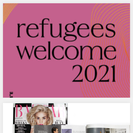
Images from the Realm of Uncertain Identities,
Glassyard Gallery, Budapest
Nowe rysunki dostępne w ofercie Glassyard Gallery. /Scroll
down for English/ Szeretettel várunk minden érdeklődőt a
Glassyard…
Refugees Welcome 2021, MSN Warszawa
Piąta, jubileuszowa edycja charytatywnej Aukcji Sztuki Refugees
Welcome odbyła się w Światowy Dzień Uchodźcy w niedzielę…