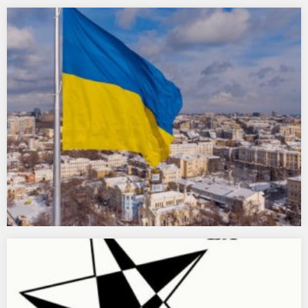
Plakat do 26. Wielkanocnego Festiwalu Ludwiga van
Beethovena
Przedstawiamy plakat 26. Wielkanocnego Festiwalu Ludwiga van
Beethovena. Autorką plakatu jest Agata Kus. Kilka informacji o…
Aukcja charytatywna na rzecz uchodźców z Ukrainy –
DESA Unicum
Drodzy Kolekcjonerzy, Miłośnicy Sztuki, Przyjaciele. W środę 9
marca w Desie na aukcji charytatywnej na rzecz…