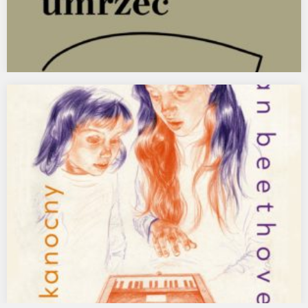
Okładka dla Ha!art. Adrianna Alksnin. Na coś trzeba
umrzeć.
Zapowiadamy kolejną mocną książkę w serii eseistycznej
Wydawnictwo Ha!art. 24 kwietnia ukaże się „Na coś trzeba…