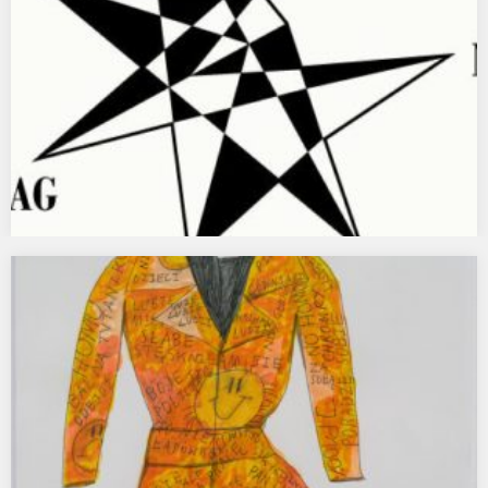
Bliźniego swego jak siebie samego / Your Neighbor
As Yourself – Pola Magnetyczne Warszawa
Zapraszamy na całodniowe otwarcie wystawy „Bliźniego swego
jak siebie samego”, w sobotę, 26 lutego, 13.00-20.00
ARTYŚCIOlga…