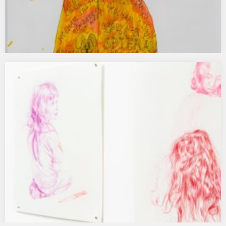
Pod płaszczykiem emocji, Galeria Szara Kamienica
Pod płaszczykiem emocji / Under the Cloak of Emotions For ENG
please scroll downPaweł Baśnik – Justyna…