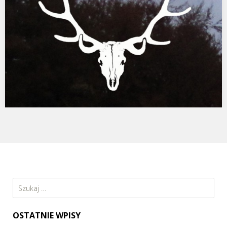
PROJEKT POLOWANIE
POLOWANIE. GŁÓWNA ODSŁONA. 13-22.03.2015 Szanowni
Państwo! Wernisaż wystawy już 13 marca o godz. 19:00 przy ul.
Romanowicza…
Szukaj:
OSTATNIE WPISY