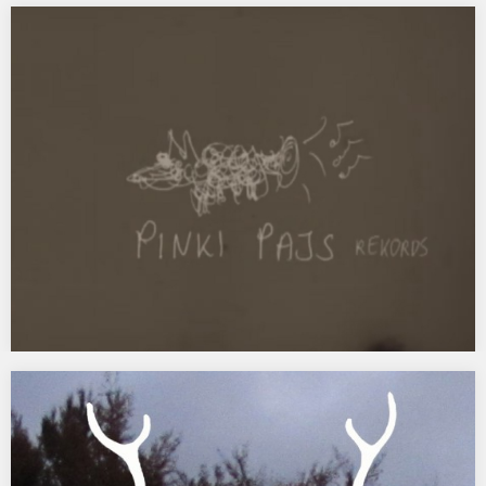
NAJPRZYJEMNIEJSI
NAJPRZYJEMNIEJSI PROJEKT OKŁADKI: ŚWIETLICKU, KUS,
BARTKOWICZ NAJPRZYJEMNIEJSI ZESPÓŁ W SKŁADZIE: DARIUSZ
DUDZIŃSKI (PRZYZWOITOŚĆ, EWA BRAUN), MARCIN…
premiery KLIPÓW DLA ZESPOŁU NAJPRZYJEMNIEJSI!
REMIERT KLIPÓW DLA ZESPOŁU NAJPRZYJEMNIEJSI!
NAJPRZYJEMNIEJSI – GORYLION Z PŁYTY WZIĘLI I ZAGRALI PINKI
PAJS REKORDS…