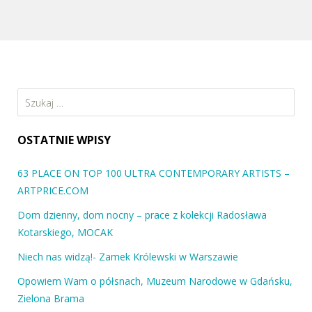
MOCAK FORUM 10. Muzeum Sztuki Współczesnej
MOCAK.
…
Szukaj:
OSTATNIE WPISY
63 PLACE ON TOP 100 ULTRA CONTEMPORARY ARTISTS –
ARTPRICE.COM
Dom dzienny, dom nocny – prace z kolekcji Radosława
Kotarskiego, MOCAK
Niech nas widzą!- Zamek Królewski w Warszawie
Opowiem Wam o półsnach, Muzeum Narodowe w Gdańsku,
Zielona Brama