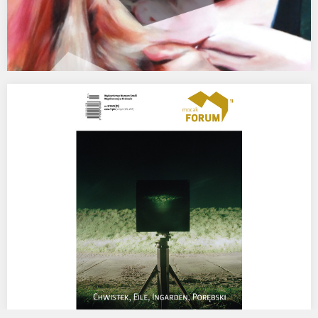
„Bitki. Śliwki. Kwaśne jabłka”. Piękny Pies.
WYSTAWA MALARSTWA ORAZ PREZENTACJA MURALU
WCHODZĄCEGO DO KOLEKCJI KLUBU PIĘKNY PIES. KONCERT:
DYMNY, MAZUR. RAFAŁ MAZUR…