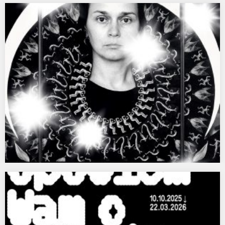
Dom dzienny, dom nocny – prace z kolekcji
Radosława Kotarskiego, MOCAK
[…] każdy z nas ma dwa domy – jeden konkretny, umiejscowiony
w czasie i w przestrzeni; drugi – nieskończony,…
Niech nas widzą!- Zamek Królewski w Warszawie
Zewnętrzny artykuł „Niech nas widzą” — Zamek Królewski w
Warszawie Oficjalna strona wystawy na zamek-krolewski.pl.
Otwórz…