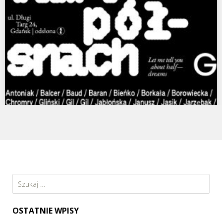
Opowiem Wam o półsnach, Muzeum Narodowe w
Gdańsku, Zielona Brama
Opowiem Wam o półsnach (odsłona II) For English scroll down
Wernisaż: 10 października 2025, piątek, godz.…
Szukaj:
OSTATNIE WPISY