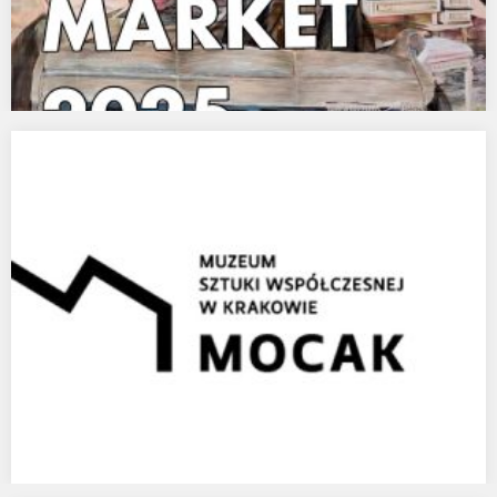
63 PLACE ON TOP 100 ULTRA CONTEMPORARY
ARTISTS – ARTPRICE.COM
Raport Artprice: The Contemporary Art Market Report 2025
Oficjalny raport Artprice o rynku sztuki współczesnej 2025.…