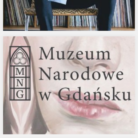
Obrazy dla zespołu FISZ EMADE TWORZYWO
SZTUCZNE, album RADAR
Obrazy olejne Agaty Kus ilustrują wnętrze nowej płyty Radar
zespołu Fisz Emade Tworzywo Sztuczne. Po…