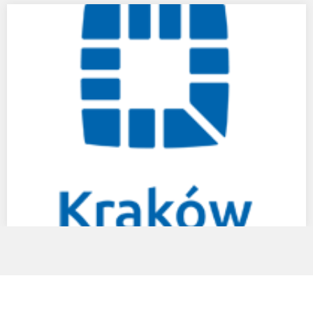
MŁODE MALARSTWO POLSKIE- MUZEUM
NARODOWE W GDAŃSKU
Wojciech BonisławskiDyrektor Muzeum Narodowego w Gdańsku
/Director of The National Museum in Gdańsk zaprasza na
wernisaż…
Wręczono Stypendia Twórcze Miasta Krakowa Maginczy Kraków
– cały artykuł kliknij tutaj Piszą scenariusze, komponują muzykę,
…