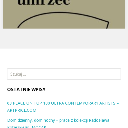
Okładka dla Ha!art. Adrianna Alksnin. Na coś trzeba
umrzeć.
Zapowiadamy kolejną mocną książkę w serii eseistycznej
Wydawnictwo Ha!art. 24 kwietnia ukaże się „Na coś trzeba…
Szukaj:
OSTATNIE WPISY
63 PLACE ON TOP 100 ULTRA CONTEMPORARY ARTISTS –
ARTPRICE.COM
Dom dzienny, dom nocny – prace z kolekcji Radosława
Kotarskiego, MOCAK