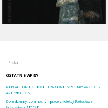
Stach Szabłowski dla ARTLUK, relacja „Powtórka z
Chemii. Wystawa Agaty Kus „Palny Wodór” w
Wizytującej Galerii”
…
Szukaj:
OSTATNIE WPISY
63 PLACE ON TOP 100 ULTRA CONTEMPORARY ARTISTS –
ARTPRICE.COM
Dom dzienny, dom nocny – prace z kolekcji Radosława
Kotarskiego, MOCAK