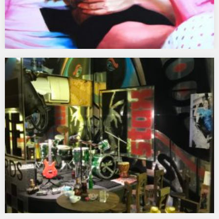
FARBA ZNACZY KREW – Muzeum Sztuki
Nowoczesnej w Warszawie
„Farba znaczy krew. Kobieta, afekt i pragnienie we
współczesnym malarstwie” to pierwsza tak obszerna
międzynarodowa wystawa…