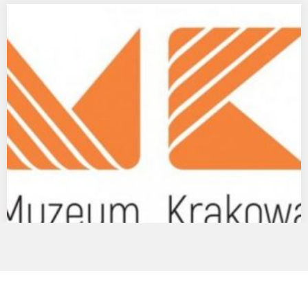
Baza- miniaturowa wystawa w witrynie pubu,
Kraków, Floriańska 15
Miniaturowa wystawa w witrynie Pubu BAZA w Krakowie przy
ulicy Floriańskiej 15 autorstwa Agaty Kus…
Jestem Kraków. Krakowianie wczoraj i dziś. ALBUM.
31 maja 1899 roku Rada Miasta Krakowa podjęła uchwałę o
powołaniu do życia…