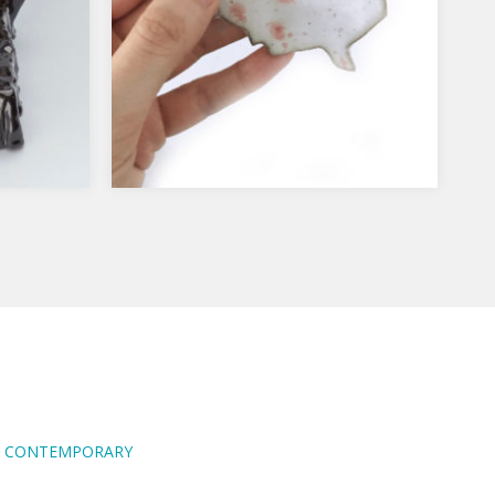
POLSKA, projekt glazury
łazienkowej, ceramika, 2018
Polska – glazura łazienkowa,
dostępna w edycji 50, sygnowana na
odwrocie, ręcznie wykonana przeze
mnie praca.…
RA CONTEMPORARY