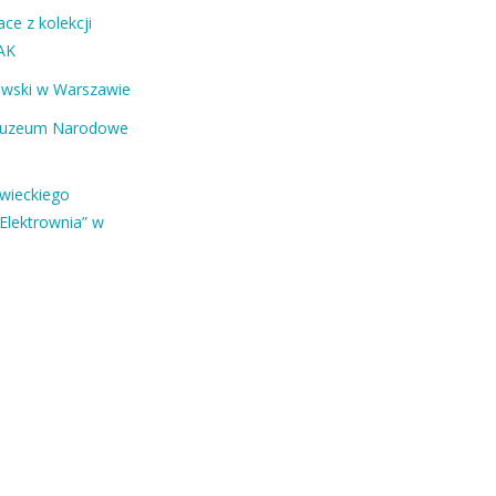
ce z kolekcji
AK
ewski w Warszawie
Muzeum Narodowe
owieckiego
Elektrownia” w