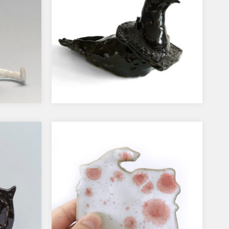
Boss
…