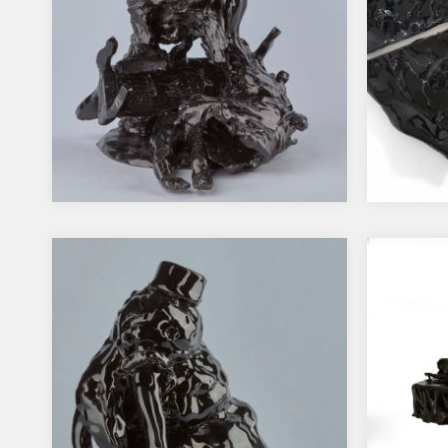
Syrenka
Manda
…
…