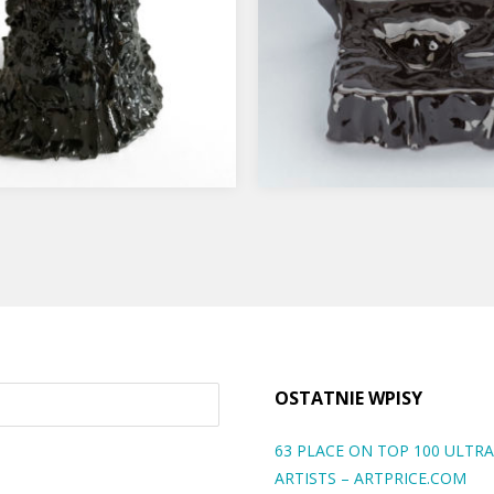
a II
Koszmar
ja Muzeum sztuki
…
zesnej MOCAK fot. Maciej
ski …
OSTATNIE WPISY
63 PLACE ON TOP 100 ULT
ARTISTS – ARTPRICE.COM