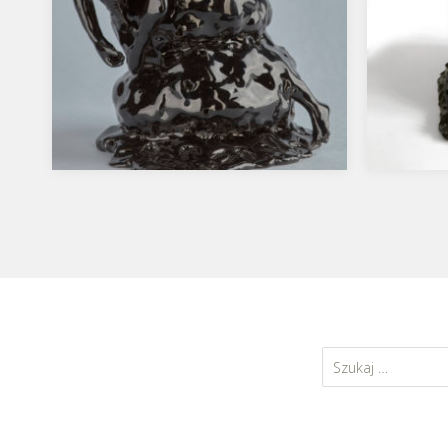
Trup w bałwanie
Syrenk
…
Kolekc
Współc
Plewiń
Szukaj: