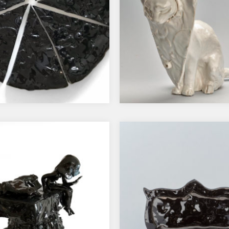
la II
Lew
…