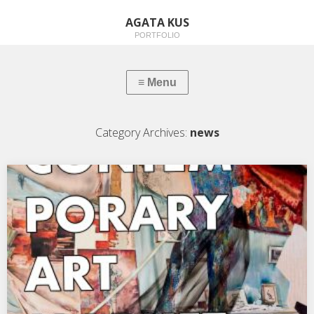
AGATA KUS
PORTFOLIO
Category Archives:
news