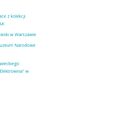
ce z kolekcji
AK
ewski w Warszawie
Muzeum Narodowe
owieckiego
Elektrownia” w