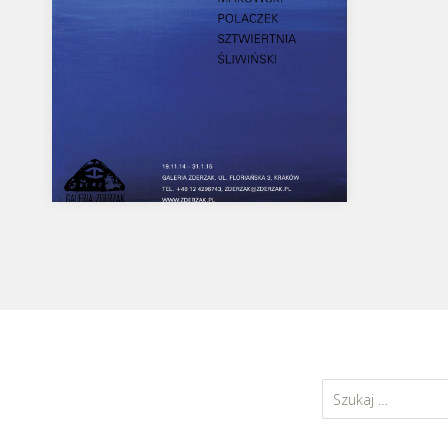
FROM DUSK TILL DOWN,
Galeria Zderzak.
wernisaż: 19 listopada 2014 o godz.
19:00 INFORMACJA PRASOWA:
Szukaj:
Skandal w krakowskim „Zderzaku”
Jak informuje rzeczniczka…