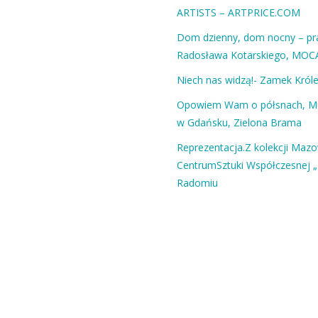
ARTISTS – ARTPRICE.COM
Dom dzienny, dom nocny – pra
Radosława Kotarskiego, MOC
Niech nas widzą!- Zamek Król
Opowiem Wam o półsnach, 
w Gdańsku, Zielona Brama
Reprezentacja.Z kolekcji Maz
CentrumSztuki Współczesnej „
Radomiu