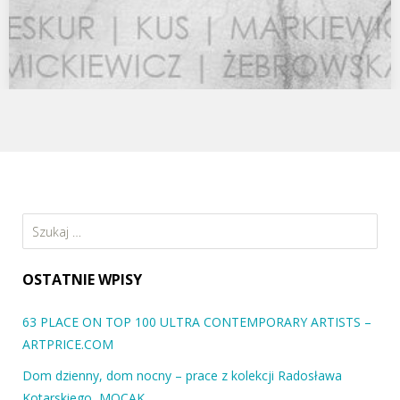
PRZEMIANY Marta Deskur, Agata Kus, Małgorzata
Markiewicz, Aldona Mickiewicz, Alicja Żebrowska
„Twarz pozostała, jak dowodzą portrety, niemal taka sama. Jego
pamięć cofała się przez wszystkie okoliczności z…
Szukaj:
OSTATNIE WPISY
63 PLACE ON TOP 100 ULTRA CONTEMPORARY ARTISTS –
ARTPRICE.COM
Dom dzienny, dom nocny – prace z kolekcji Radosława
Kotarskiego, MOCAK