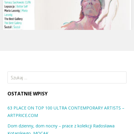
ZACHĘTA- Lipiec, sierpień, wrzesień. Dorota
Monkiewicz o Spojrzeniach 2017
Cały numer magazynu dostępny pod adresem:
https://zacheta.art.pl/public/upload/mediateka/pdf/5968c877c3b51.
Szukaj:
OSTATNIE WPISY
63 PLACE ON TOP 100 ULTRA CONTEMPORARY ARTISTS –
ARTPRICE.COM
Dom dzienny, dom nocny – prace z kolekcji Radosława
Kotarskiego, MOCAK