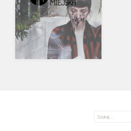
„Druga Skóra” w Gdańskiej
Galerii Miejskiej- 25.11 do
30.12.2016.
Second Skin, For English version
Szukaj:
please scroll below Zapraszamy do
GGM1 przy ul. Piwnej na wernisaż…