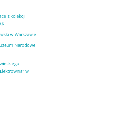
ce z kolekcji
AK
ewski w Warszawie
Muzeum Narodowe
owieckiego
Elektrownia” w