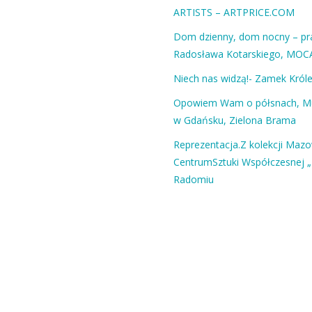
ARTISTS – ARTPRICE.COM
Dom dzienny, dom nocny – pra
Radosława Kotarskiego, MOC
Niech nas widzą!- Zamek Król
Opowiem Wam o półsnach, 
w Gdańsku, Zielona Brama
Reprezentacja.Z kolekcji Maz
CentrumSztuki Współczesnej „
Radomiu