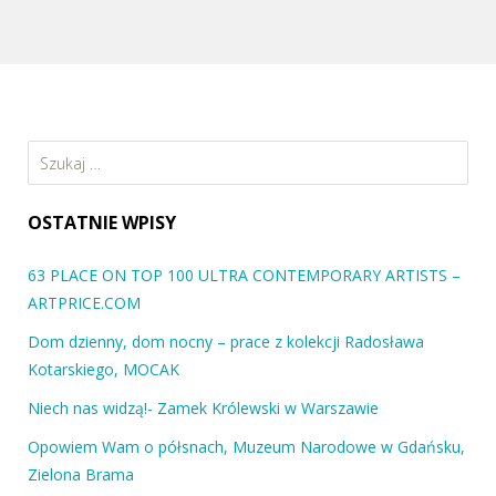
MOCAK, STYPENDIUM SZWAJCARSKIEJ FUNDACJI
VORDEMBERGE-GILDEWART
-WYSTAWA , MOCAK MUSEUM OF CONTEMPORARY ART, KRAKÓW,
19 MAJ 2011 Otwarcie: 19.05.2011 godz. 18:00 “STYPENDIUM
SZWAJCARSKIEJ…
Szukaj:
OSTATNIE WPISY
63 PLACE ON TOP 100 ULTRA CONTEMPORARY ARTISTS –
ARTPRICE.COM
Dom dzienny, dom nocny – prace z kolekcji Radosława
Kotarskiego, MOCAK
Niech nas widzą!- Zamek Królewski w Warszawie
Opowiem Wam o półsnach, Muzeum Narodowe w Gdańsku,
Zielona Brama