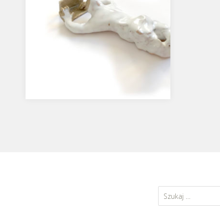
Hejter, ceramika, 2018
…
Szukaj: