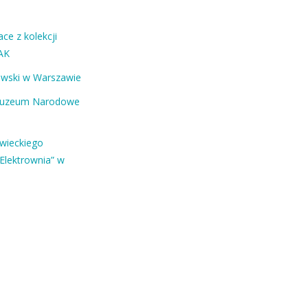
ce z kolekcji
AK
ewski w Warszawie
Muzeum Narodowe
owieckiego
Elektrownia” w