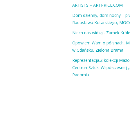
ARTISTS – ARTPRICE.COM
Dom dzienny, dom nocny – pra
Radosława Kotarskiego, MOC
Niech nas widzą!- Zamek Król
Opowiem Wam o półsnach, 
w Gdańsku, Zielona Brama
Reprezentacja.Z kolekcji Maz
CentrumSztuki Współczesnej „
Radomiu