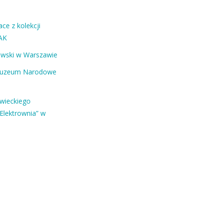
ce z kolekcji
AK
ewski w Warszawie
Muzeum Narodowe
owieckiego
Elektrownia” w