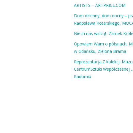
ARTISTS – ARTPRICE.COM
Dom dzienny, dom nocny – pra
Radosława Kotarskiego, MOC
Niech nas widzą!- Zamek Król
Opowiem Wam o półsnach, 
w Gdańsku, Zielona Brama
Reprezentacja.Z kolekcji Maz
CentrumSztuki Współczesnej „
Radomiu