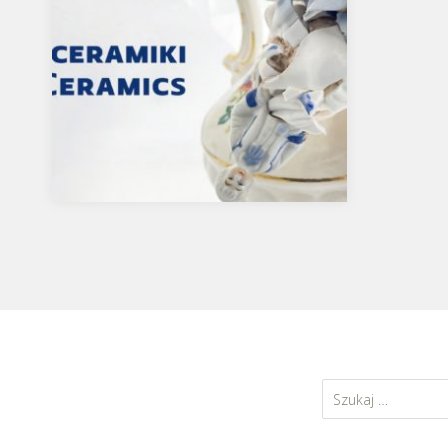
’Return to Ceramics’, MOCAK
// for English please scroll down
↓Wystawa: „Powrót do
ceramiki”Artyści: Feiko Beckers,
Szukaj:
Burçak Bingöl, Nschotschi Haslinger,
…