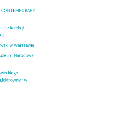
RA CONTEMPORARY
ce z kolekcji
AK
ewski w Warszawie
Muzeum Narodowe
owieckiego
Elektrownia” w