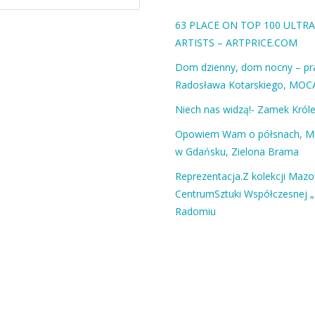
63 PLACE ON TOP 100 ULT
ARTISTS – ARTPRICE.COM
Dom dzienny, dom nocny – pra
Radosława Kotarskiego, MOC
Niech nas widzą!- Zamek Król
Opowiem Wam o półsnach, 
w Gdańsku, Zielona Brama
Reprezentacja.Z kolekcji Maz
CentrumSztuki Współczesnej „
Radomiu