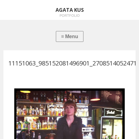
AGATA KUS
PORTFOLIO
11151063_985152081496901_2708514052471