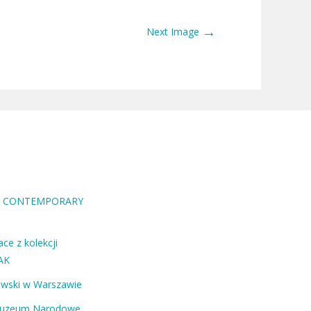
→
Next Image
RA CONTEMPORARY
ce z kolekcji
AK
ewski w Warszawie
Muzeum Narodowe