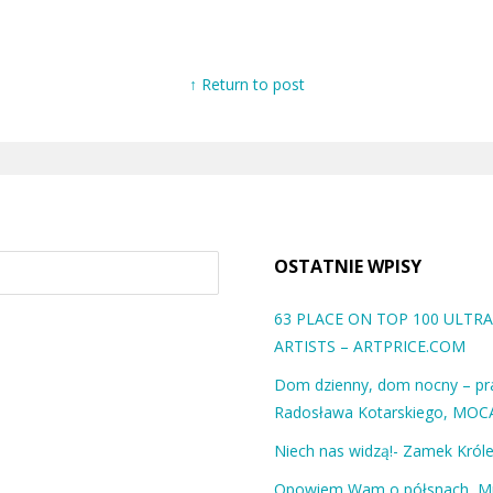
↑ Return to post
OSTATNIE WPISY
63 PLACE ON TOP 100 ULT
ARTISTS – ARTPRICE.COM
Dom dzienny, dom nocny – pra
Radosława Kotarskiego, MOC
Niech nas widzą!- Zamek Król
Opowiem Wam o półsnach, 