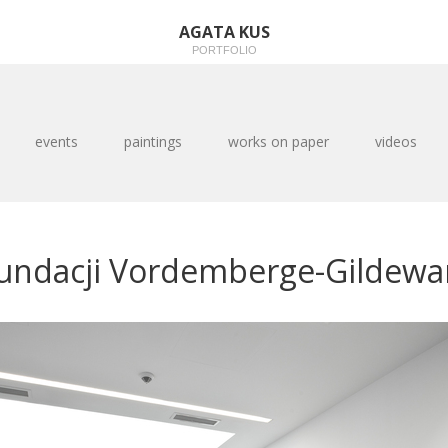
AGATA KUS
PORTFOLIO
events
paintings
works on paper
videos
ndacji Vordemberge-Gildewa