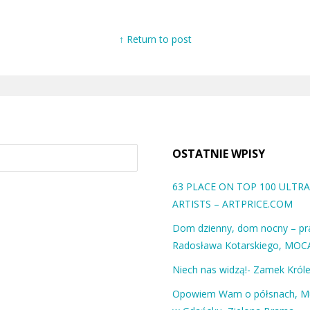
↑ Return to post
OSTATNIE WPISY
63 PLACE ON TOP 100 ULT
ARTISTS – ARTPRICE.COM
Dom dzienny, dom nocny – pra
Radosława Kotarskiego, MOC
Niech nas widzą!- Zamek Król
Opowiem Wam o półsnach, 