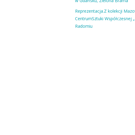
w Gdańsku, Zielona Brama
Reprezentacja.Z kolekcji Maz
CentrumSztuki Współczesnej „
Radomiu