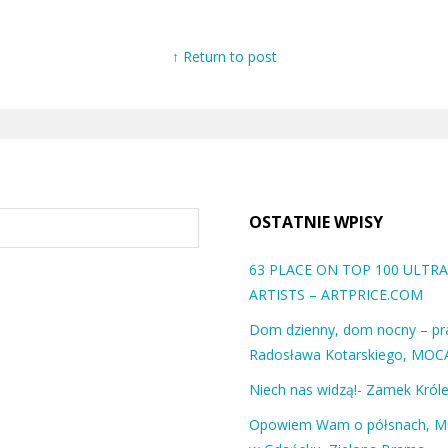
↑ Return to post
OSTATNIE WPISY
63 PLACE ON TOP 100 ULT
ARTISTS – ARTPRICE.COM
Dom dzienny, dom nocny – pra
Radosława Kotarskiego, MOC
Niech nas widzą!- Zamek Król
Opowiem Wam o półsnach, 