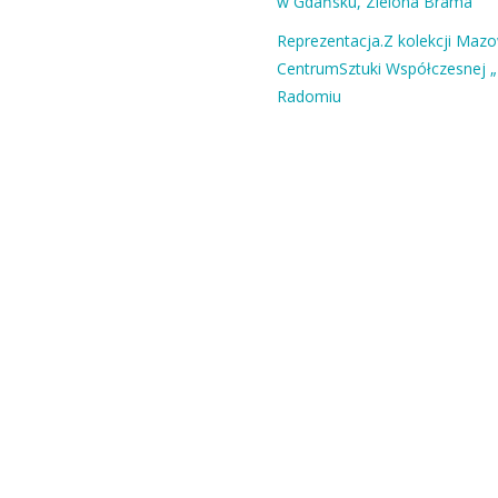
w Gdańsku, Zielona Brama
Reprezentacja.Z kolekcji Maz
CentrumSztuki Współczesnej „
Radomiu