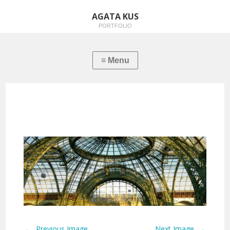
AGATA KUS
PORTFOLIO
←
→
Previous Image
Next Image