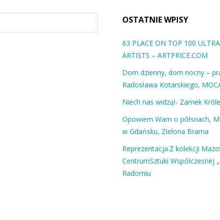
OSTATNIE WPISY
63 PLACE ON TOP 100 ULT
ARTISTS – ARTPRICE.COM
Dom dzienny, dom nocny – pra
Radosława Kotarskiego, MOC
Niech nas widzą!- Zamek Król
Opowiem Wam o półsnach, 
w Gdańsku, Zielona Brama
Reprezentacja.Z kolekcji Maz
CentrumSztuki Współczesnej „
Radomiu