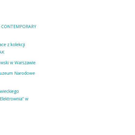
RA CONTEMPORARY
ce z kolekcji
AK
ewski w Warszawie
Muzeum Narodowe
owieckiego
Elektrownia” w