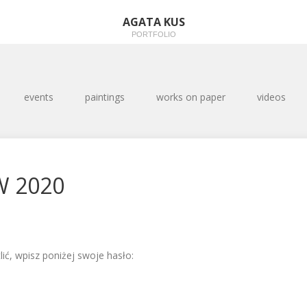
AGATA KUS
PORTFOLIO
events
paintings
works on paper
videos
W 2020
lić, wpisz poniżej swoje hasło: