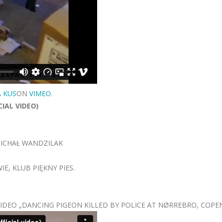
 KUS
ON
VIMEO
.
CIAL VIDEO)
MICHAŁ WANDZILAK
, KLUB PIĘKNY PIES.
 VIDEO „DANCING PIGEON KILLED BY POLICE AT NØRREBRO, COP