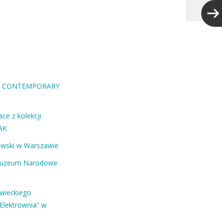
RA CONTEMPORARY
ce z kolekcji
AK
ewski w Warszawie
Muzeum Narodowe
owieckiego
Elektrownia” w