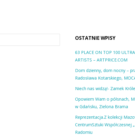
OSTATNIE WPISY
63 PLACE ON TOP 100 ULT
ARTISTS – ARTPRICE.COM
Dom dzienny, dom nocny – pra
Radosława Kotarskiego, MOC
Niech nas widzą!- Zamek Król
Opowiem Wam o półsnach, 
w Gdańsku, Zielona Brama
Reprezentacja.Z kolekcji Maz
CentrumSztuki Współczesnej „
Radomiu