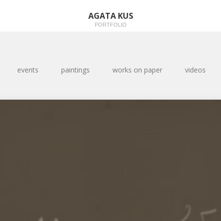
AGATA KUS
PORTFOLIO
events
paintings
works on paper
videos