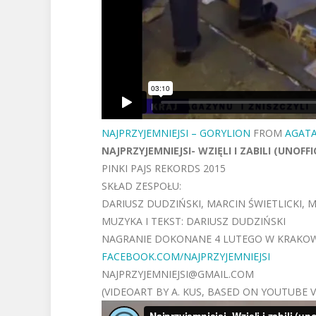
NAJPRZYJEMNIEJSI – GORYLION
FROM
AGATA
NAJPRZYJEMNIEJSI- WZIĘLI I ZABILI (UNOFFI
PINKI PAJS REKORDS 2015
SKŁAD ZESPOŁU:
DARIUSZ DUDZIŃSKI, MARCIN ŚWIETLICKI, 
MUZYKA I TEKST: DARIUSZ DUDZIŃSKI
NAGRANIE DOKONANE 4 LUTEGO W KRAKOWIE
FACEBOOK.COM/NAJPRZYJEMNIEJSI
NAJPRZYJEMNIEJSI@GMAIL.COM
(VIDEOART BY A. KUS, BASED ON YOUTUBE