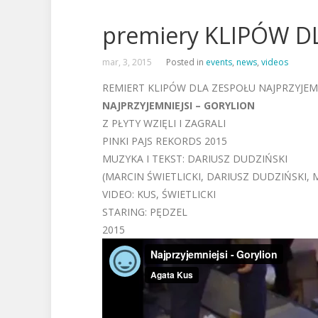
premiery KLIPÓW D
mar, 3, 2015
Posted in
events
,
news
,
videos
REMIERT KLIPÓW DLA ZESPOŁU NAJPRZYJEMN
NAJPRZYJEMNIEJSI – GORYLION
Z PŁYTY WZIĘLI I ZAGRALI
PINKI PAJS REKORDS 2015
MUZYKA I TEKST: DARIUSZ DUDZIŃSKI
(MARCIN ŚWIETLICKI, DARIUSZ DUDZIŃSKI,
VIDEO: KUS, ŚWIETLICKI
STARING: PĘDZEL
2015