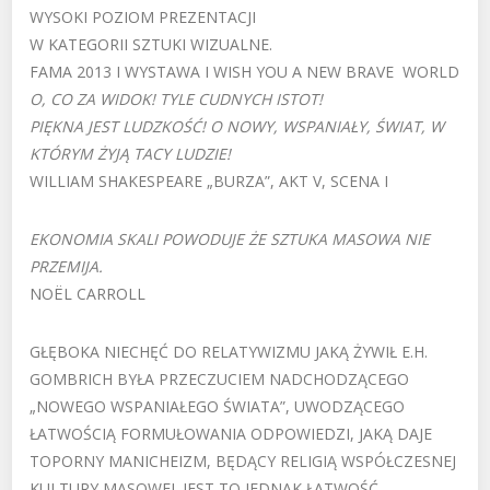
WYSOKI POZIOM PREZENTACJI
W KATEGORII SZTUKI WIZUALNE.
FAMA 2013 I WYSTAWA I WISH YOU A NEW BRAVE WORLD
O, CO ZA WIDOK! TYLE CUDNYCH ISTOT!
PIĘKNA JEST LUDZKOŚĆ! O NOWY, WSPANIAŁY, ŚWIAT, W
KTÓRYM ŻYJĄ TACY LUDZIE!
WILLIAM SHAKESPEARE „BURZA”, AKT V, SCENA I
EKONOMIA SKALI POWODUJE ŻE SZTUKA MASOWA NIE
PRZEMIJA.
NOËL CARROLL
GŁĘBOKA NIECHĘĆ DO RELATYWIZMU JAKĄ ŻYWIŁ E.H.
GOMBRICH BYŁA PRZECZUCIEM NADCHODZĄCEGO
„NOWEGO WSPANIAŁEGO ŚWIATA”, UWODZĄCEGO
ŁATWOŚCIĄ FORMUŁOWANIA ODPOWIEDZI, JAKĄ DAJE
TOPORNY MANICHEIZM, BĘDĄCY RELIGIĄ WSPÓŁCZESNEJ
KULTURY MASOWEJ. JEST TO JEDNAK ŁATWOŚĆ