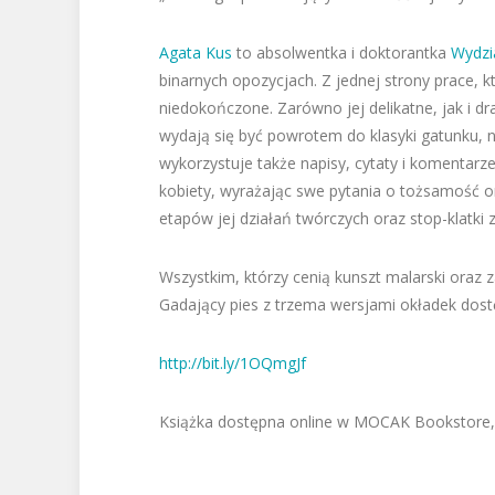
Agata Kus
to absolwentka i doktorantka
Wydzi
binarnych opozycjach. Z jednej strony prace, 
niedokończone. Zarówno jej delikatne, jak i 
wydają się być powrotem do klasyki gatunku, ni
wykorzystuje także napisy, cytaty i komentarz
kobiety, wyrażając swe pytania o tożsamość or
etapów jej działań twórczych oraz stop-klatki 
Wszystkim, którzy cenią kunszt malarski oraz
Gadający pies z trzema wersjami okładek dos
http://bit.ly/1OQmgJf
Książka dostępna online w MOCAK Bookstore, K