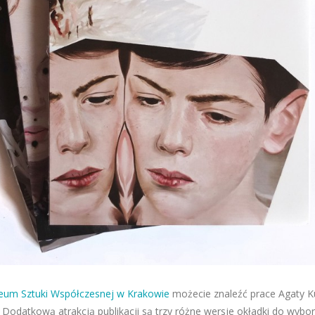
m Sztuki Współczesnej w Krakowie
możecie znaleźć prace Agaty Ku
. Dodatkową atrakcją publikacji są trzy różne wersje okładki do wybor