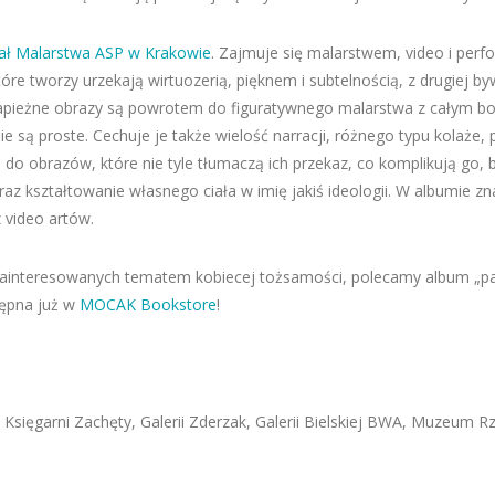
ał Malarstwa ASP w Krakowie
. Zajmuje się malarstwem, video i perf
które tworzy urzekają wirtuozerią, pięknem i subtelnością, z drugiej
drapieżne obrazy są powrotem do figuratywnego malarstwa z całym b
e są proste. Cechuje je także wielość narracji, różnego typu kolaże, p
e do obrazów, które nie tyle tłumaczą ich przekaz, co komplikują go,
az kształtowanie własnego ciała w imię jakiś ideologii. W albumie z
z video artów.
 zainteresowanych tematem kobiecej tożsamości, polecamy album „pa
tępna już w
MOCAK Bookstore
!
sięgarni Zachęty, Galerii Zderzak, Galerii Bielskiej BWA, Muzeum R