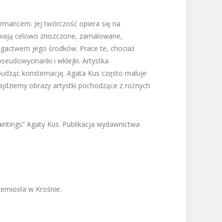
ormancem. Jej twórczość opiera się na
 bywają celowo zniszczone, zamalowane,
ogactwem jego środków. Prace te, chociaż
seudowycinanki i wklejki. Artystka
 budząc konsternację. Agata Kus często maluje
najdziemy obrazy artystki pochodzące z rożnych
intings” Agaty Kus. Publikacja wydawnictwa
zemiosła w Krośnie.