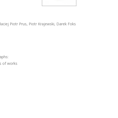
Maciej Piotr Prus, Piotr Krajewski, Darek Foks
aphs:
s of works