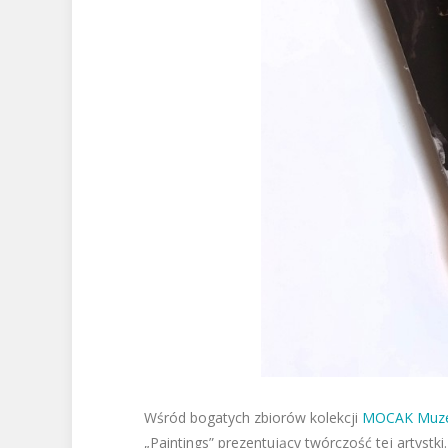
Wśród bogatych zbiorów kolekcji
MOCAK Muzeu
„Paintings”
prezentujący twórczość tej artystki