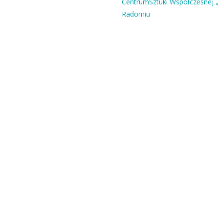
CentrumSztuki Współczesnej „
Radomiu