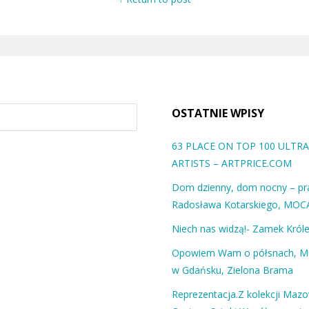
OSTATNIE WPISY
63 PLACE ON TOP 100 ULT
ARTISTS – ARTPRICE.COM
Dom dzienny, dom nocny – pra
Radosława Kotarskiego, MOC
Niech nas widzą!- Zamek Król
Opowiem Wam o półsnach, 
w Gdańsku, Zielona Brama
Reprezentacja.Z kolekcji Maz