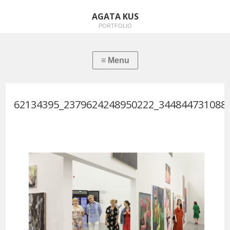
AGATA KUS
PORTFOLIO
62134395_2379624248950222_344844731088