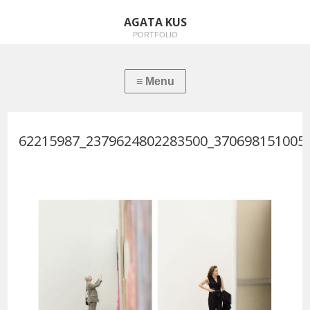
AGATA KUS
PORTFOLIO
62215987_2379624802283500_370698151005