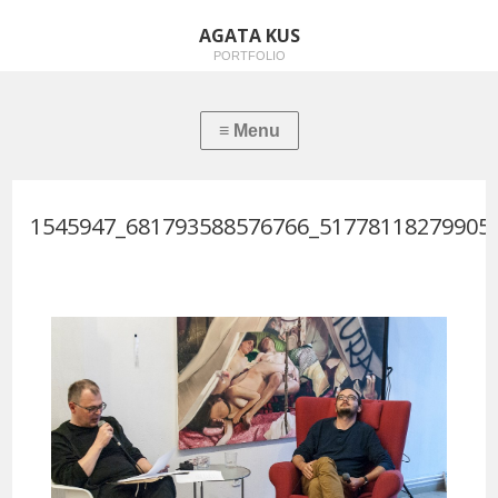
AGATA KUS
PORTFOLIO
1545947_681793588576766_51778118279905