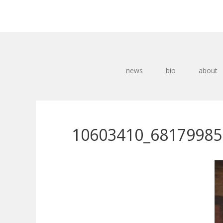
news
bio
about
10603410_68179985