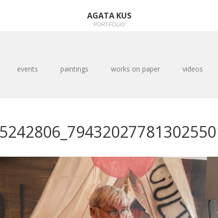
AGATA KUS
PORTFOLIO
events
paintings
works on paper
videos
5242806_79432027781302550