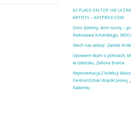
63 PLACE ON TOP 100 ULT
ARTISTS – ARTPRICE.COM
Dom dzienny, dom nocny – pra
Radosława Kotarskiego, MOC
Niech nas widzą!- Zamek Król
Opowiem Wam o półsnach, 
w Gdańsku, Zielona Brama
Reprezentacja.Z kolekcji Maz
CentrumSztuki Współczesnej „
Radomiu