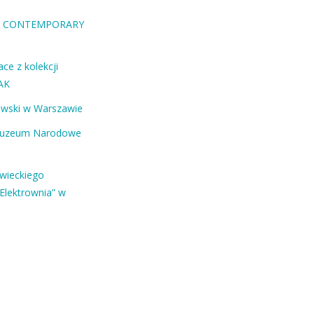
RA CONTEMPORARY
ce z kolekcji
AK
ewski w Warszawie
Muzeum Narodowe
owieckiego
Elektrownia” w