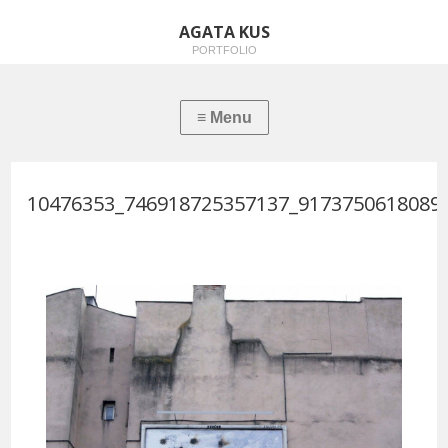
AGATA KUS
PORTFOLIO
10476353_746918725357137_9173750618089