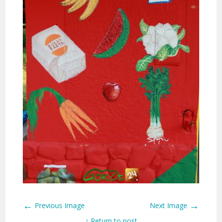
←
→
Previous Image
Next Image
↑ Return to post