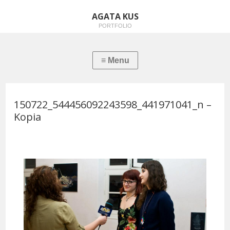
AGATA KUS
PORTFOLIO
150722_544456092243598_441971041_n –
Kopia