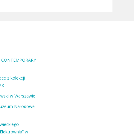
RA CONTEMPORARY
ce z kolekcji
AK
ewski w Warszawie
Muzeum Narodowe
owieckiego
Elektrownia” w