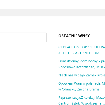
OSTATNIE WPISY
63 PLACE ON TOP 100 ULT
ARTISTS – ARTPRICE.COM
Dom dzienny, dom nocny – pra
Radosława Kotarskiego, MOC
Niech nas widzą!- Zamek Król
Opowiem Wam o półsnach, 
w Gdańsku, Zielona Brama
Reprezentacja.Z kolekcji Maz
CentrumSztuki Współczesnej „