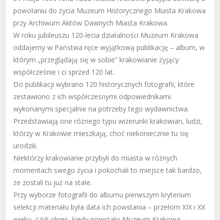
powołaniu do życia Muzeum Historycznego Miasta Krakowa
przy Archiwum Aktów Dawnych Miasta Krakowa.
W roku jubileuszu 120-lecia działalności Muzeum Krakowa
oddajemy w Państwa ręce wyjątkową publikację – album, w
którym „przeglądają się w sobie” krakowianie żyjący
współcześnie i ci sprzed 120 lat.
Do publikacji wybrano 120 historycznych fotografii, które
zestawiono z ich współczesnymi odpowiednikami
wykonanymi specjalnie na potrzeby tego wydawnictwa.
Przedstawiają one różnego typu wizerunki krakowian, ludzi,
którzy w Krakowie mieszkają, choć niekoniecznie tu się
urodzili.
Niektórzy krakowianie przybyli do miasta w różnych
momentach swego życia i pokochali to miejsce tak bardzo,
że zostali tu już na stałe.
Przy wyborze fotografii do albumu pierwszym kryterium
selekcji materiału była data ich powstania – przełom XIX i XX
wieku, czyli okres, kiedy powstało Muzeum Krakowa.