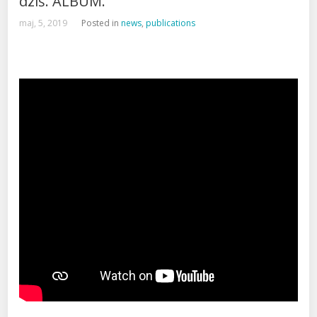
dziś. ALBUM.
maj, 5, 2019
Posted in
news
,
publications