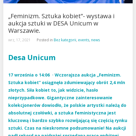
„Feminizm. Sztuka kobiet”- wystawa i
aukcja sztuki w DESA Unicum w
Warszawie.
wrz, 17, 2021
Posted in
Bez kategorii
,
events
,
news
Desa Unicum
17 września o 14:06 · Wczorajsza aukcja „Feminizm.
Sztuka kobiet” osiągnęła zdumiewający obrót 2,4 mln
złotych. Siła kobiet to, jak widzicie, hasło
nieprzypadkowe. Gigantyczne zainteresowanie
kolekcjonerów dowiodło, że polskie artystki należą do
absolutnej czołówki, a sztuka feministyczna jest
kluczową i bardzo szybko rozwijającą się częścią rynku
sztuki. Czas na nieskromne podsumowanie! Na aukcji
padł rekord na najdrożej sprzedaną pracę wybitnej