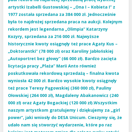
artystki Izabelli Gustowskiej – „Ona I – Kobieta I” z
1977 została sprzedana za 384 000 zł. Jednocześnie
była to najdrożej sprzedana praca na aukcji. Kolejnym
rekordem jest legendarna „Olimpia” Katarzyny
Kozyry, sprzedana za 216 000 zł. Najwyższe
historycznie kwoty osiągnęły też prace Agaty Kus –
„Doktorantki” (78 000 zł) oraz Karoliny Jabłońskiej
„Autoportret bez głowy” (66 000 zł). Bardzo zacięta
licytacja pracy „Plaża” Marii Anto również
poskutkowała rekordową sprzedażą – finalna kwota
wyniosła 42 000 zł. Bardzo wysokie kwoty osiągnęły
też prace Teresy Pągowskiej (360 000 zł), Pauliny
Ołowskiej (264 000 zł), Magdaleny Abakanowicz (240
000 zł) oraz Agaty Bogackiej (120 000 zł).Wszystkim
naszym artystkom gratulujemy i dziękujemy za „girl
power”, jaki wniosły do DESA Unicum. Cieszymy się, że
udało nam się stworzyć wydarzenie, które po raz