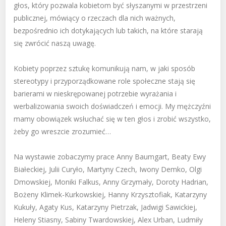
głos, który pozwala kobietom być słyszanymi w przestrzeni
publicznej, mówiący o rzeczach dla nich ważnych,
bezpośrednio ich dotykających lub takich, na które starają
się zwrócić naszą uwagę.
Kobiety poprzez sztukę komunikują nam, w jaki sposób
stereotypy i przyporządkowane role społeczne stają się
barierami w nieskrępowanej potrzebie wyrażania i
werbalizowania swoich doświadczeń i emocji. My mężczyźni
mamy obowiązek wsłuchać się w ten głos i zrobić wszystko,
żeby go wreszcie zrozumieć…
Na wystawie zobaczymy prace Anny Baumgart, Beaty Ewy
Białeckiej, Julii Curyło, Martyny Czech, Iwony Demko, Olgi
Dmowskiej, Moniki Falkus, Anny Grzymały, Doroty Hadrian,
Bożeny Klimek-Kurkowskiej, Hanny Krzysztofiak, Katarzyny
Kukuły, Agaty Kus, Katarzyny Pietrzak, Jadwigi Sawickiej,
Heleny Stiasny, Sabiny Twardowskiej, Alex Urban, Ludmiły