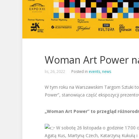
Woman Art Power na
lis, 26, 2022
Posted in
events
,
news
W tym roku na Warszawskim Targom Sztuki tow
Power”, stanowiąca część ekspozycji prezent
„Woman Art Power” to przegląd różnorodne
W sobotę 26 listopada o godzinie 17:00 od
Agatą Kus, Martyną Czech, Katarzyną Kukułą 