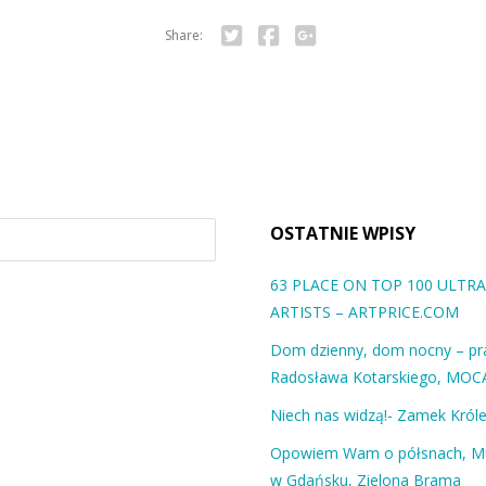
Share:
Twitter
Facebook
Google+
OSTATNIE WPISY
63 PLACE ON TOP 100 ULT
ARTISTS – ARTPRICE.COM
Dom dzienny, dom nocny – pra
Radosława Kotarskiego, MOC
Niech nas widzą!- Zamek Król
Opowiem Wam o półsnach, 
w Gdańsku, Zielona Brama