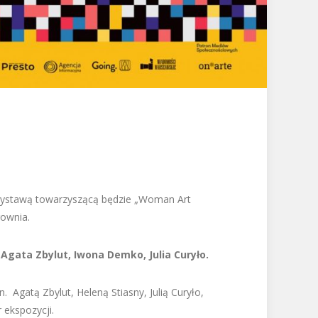
i
 Wystawą towarzyszącą będzie „Woman Art
rownia.
Agata Zbylut, Iwona Demko, Julia Curyło.
 Agatą Zbylut, Heleną Stiasny, Julią Curyło,
 ekspozycji.