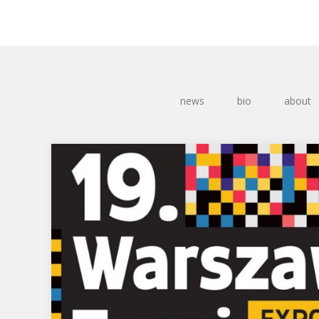
news
bio
about