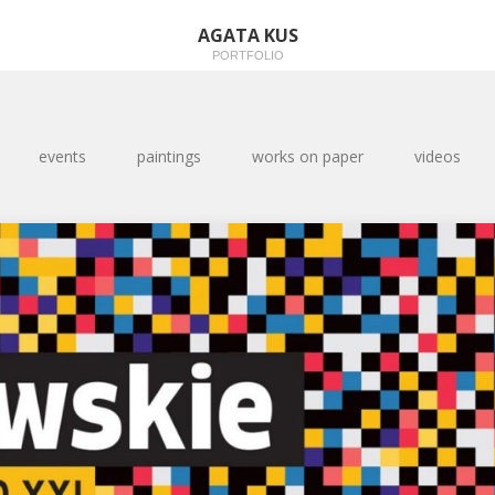
AGATA KUS
PORTFOLIO
events
paintings
works on paper
videos