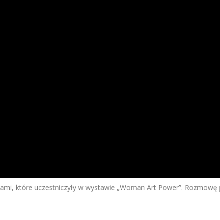
tkami, które uczestniczyły w wystawie „Woman Art Power”. Rozmowę