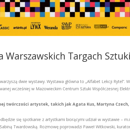
 Warszawskich Targach Sztuk
arzyszą dwie wystawy. Wystawa główna to „Alfabet Lekcji Rytel”.
owanej wcześniej w Mazowieckim Centrum Sztuki Współczesnej Elekt
j twórczości artystek, takich jak
Agata Kus, Martyna Czech, 
będzie się spotkanie z artystkami biorącymi udział w wystawie – m.in.
i Sabiną Twardowską. Rozmowę poprowadzi Paweł Witkowski, kurator