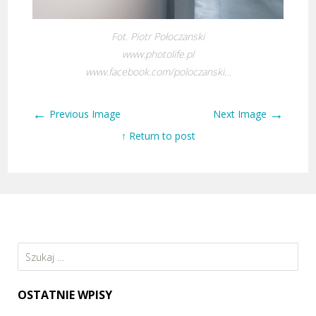
Fot. Piotr Połoczanski
www.photolife.pl
www.facebook.com/poloczanski…
←
→
Previous Image
Next Image
↑ Return to post
Szukaj:
OSTATNIE WPISY