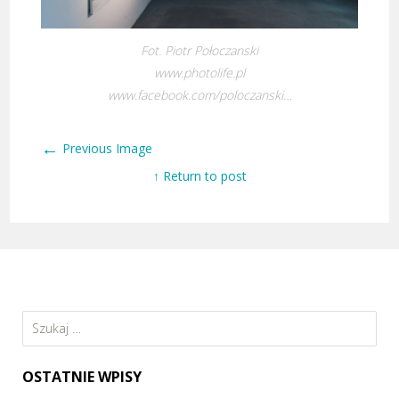
Fot. Piotr Połoczanski
www.photolife.pl
www.facebook.com/poloczanski…
←
Previous Image
↑ Return to post
Szukaj:
OSTATNIE WPISY