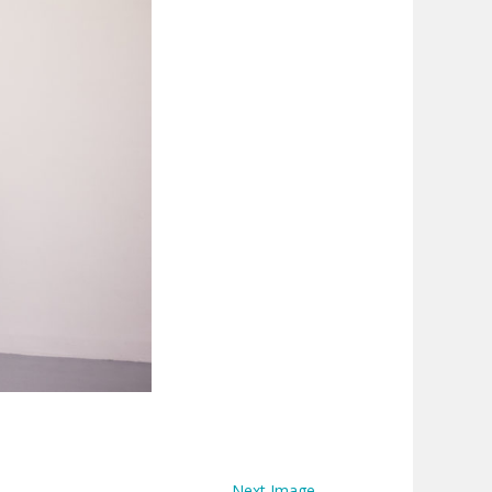
→
Next Image