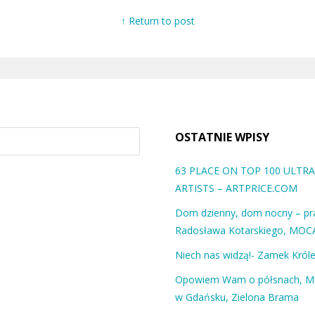
↑ Return to post
OSTATNIE WPISY
63 PLACE ON TOP 100 ULT
ARTISTS – ARTPRICE.COM
Dom dzienny, dom nocny – pra
Radosława Kotarskiego, MOC
Niech nas widzą!- Zamek Król
Opowiem Wam o półsnach, 
w Gdańsku, Zielona Brama