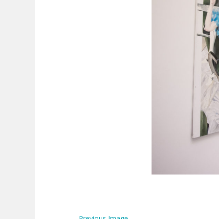
←
Previous Image