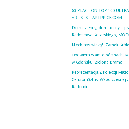
63 PLACE ON TOP 100 ULT
ARTISTS – ARTPRICE.COM
Dom dzienny, dom nocny – pra
Radosława Kotarskiego, MOC
Niech nas widzą!- Zamek Król
Opowiem Wam o półsnach, 
w Gdańsku, Zielona Brama
Reprezentacja.Z kolekcji Maz
CentrumSztuki Współczesnej „
Radomiu