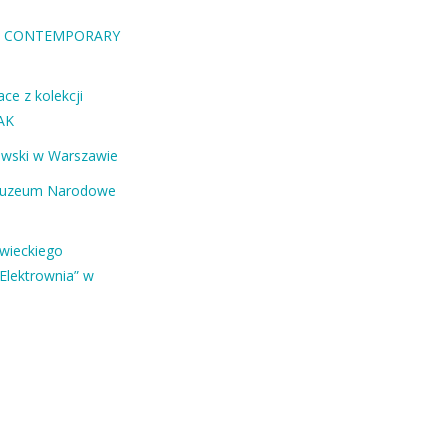
RA CONTEMPORARY
ce z kolekcji
AK
ewski w Warszawie
Muzeum Narodowe
owieckiego
Elektrownia” w