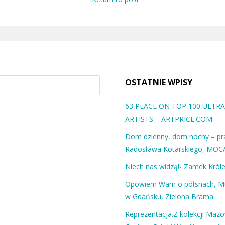
OSTATNIE WPISY
63 PLACE ON TOP 100 ULT
ARTISTS – ARTPRICE.COM
Dom dzienny, dom nocny – pra
Radosława Kotarskiego, MOC
Niech nas widzą!- Zamek Król
Opowiem Wam o półsnach, 
w Gdańsku, Zielona Brama
Reprezentacja.Z kolekcji Maz