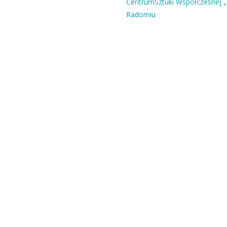
CentrumSztuki Współczesnej „
Radomiu