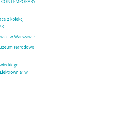
RA CONTEMPORARY
ce z kolekcji
AK
ewski w Warszawie
Muzeum Narodowe
owieckiego
Elektrownia” w