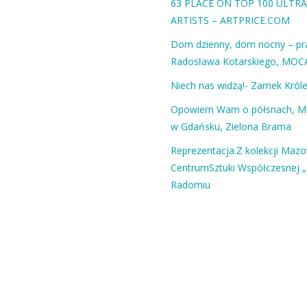
63 PLACE ON TOP 100 ULT
ARTISTS – ARTPRICE.COM
Dom dzienny, dom nocny – pra
Radosława Kotarskiego, MOC
Niech nas widzą!- Zamek Król
Opowiem Wam o półsnach, 
w Gdańsku, Zielona Brama
Reprezentacja.Z kolekcji Maz
CentrumSztuki Współczesnej „
Radomiu