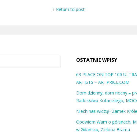
↑ Return to post
OSTATNIE WPISY
63 PLACE ON TOP 100 ULT
ARTISTS – ARTPRICE.COM
Dom dzienny, dom nocny – pra
Radosława Kotarskiego, MOC
Niech nas widzą!- Zamek Król
Opowiem Wam o półsnach, 
w Gdańsku, Zielona Brama