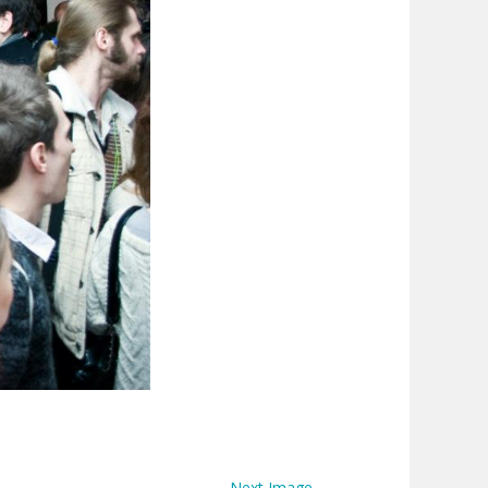
→
Next Image