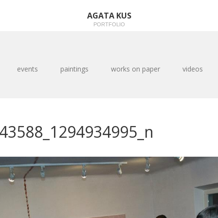
AGATA KUS
PORTFOLIO
events
paintings
works on paper
videos
43588_1294934995_n