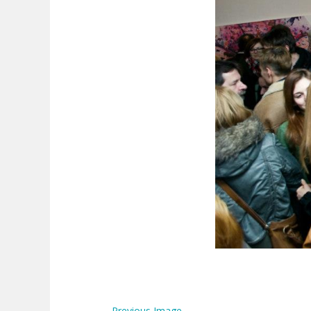
←
Previous Image