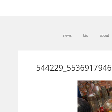
news
bio
about
544229_5536917946