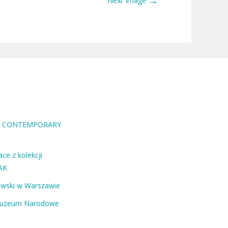
→
Next Image
RA CONTEMPORARY
ce z kolekcji
AK
ewski w Warszawie
Muzeum Narodowe