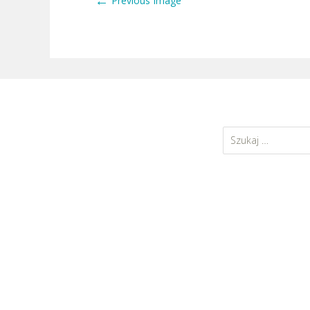
←
Previous Image
Szukaj: