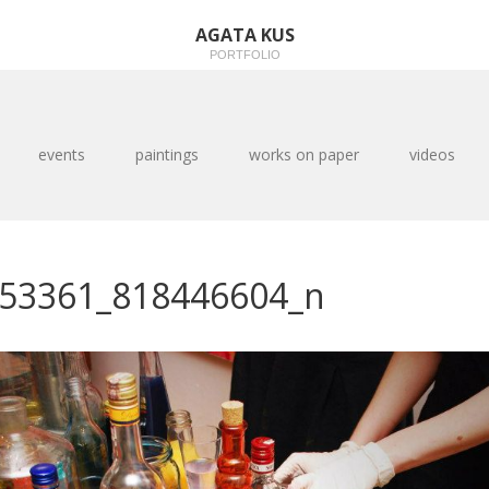
AGATA KUS
PORTFOLIO
events
paintings
works on paper
videos
53361_818446604_n