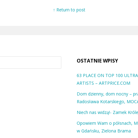
↑ Return to post
OSTATNIE WPISY
63 PLACE ON TOP 100 ULT
ARTISTS – ARTPRICE.COM
Dom dzienny, dom nocny – pra
Radosława Kotarskiego, MOC
Niech nas widzą!- Zamek Król
Opowiem Wam o półsnach, 
w Gdańsku, Zielona Brama