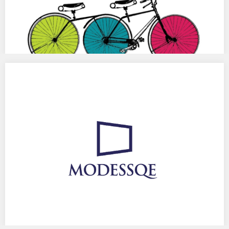
GRAND PRIX III PRZEGLĄDU MŁODEJ SZTUKI
„śWIEŻA KREW”
III PRZEGLĄD MŁODEJ SZTUKI „śWIEŻA KREW” 28.09 – 31.10.2013
Spośród prawie 200 prac zgłoszonych przez 57…