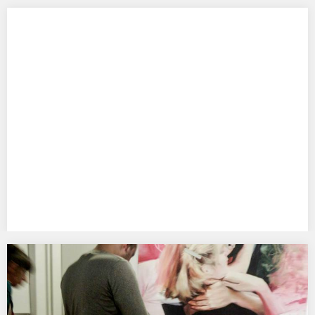
LEPIEJ MIEĆ HORYZONT WĄSKI… , Galeria Zderzak
„LEPIEJ MIEĆ HORYZONT WĄSKI…”- PRIMA APRILIS W ZDERZAKU
GOSPODYNI WIECZORU: TERESA WALAS WIECZÓR PRIMA
APRILISOWY W…
NAGRODA w konkursie NOWY OBRAZ, Poznań.
KOMISJA KONKURSOWA DOKONAŁA WYBORU LAUREATÓW.
NAGRODĘ ARTYSTYCZNĄ UAP OTRZYMAŁA P. CELINA
KANUNNIKAVA. NAGRODĘ MIEJSKIEGO OŚRODKA SZTUKI W…