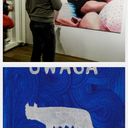
Damski sierpowy. Dom Norymberski, Kraków.
Iwona Demko, Paulina Karpowicz, Agata Kus, Cecylia Malik, Kinga
Nowak, Grażyna Smalej, Małgorzata Wielek-Mandrela 07.03 –…