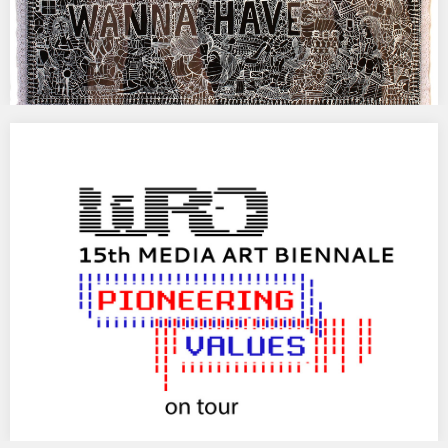
II MIEJSCE W II OGÓLNOPOLSKIM KONKURSIE
MALARSKIM – MALARSTWO JĘZYKIEM
UNIWERSALNYM
„KOBIETY FREUDA” AGATY KUS ZAJĘŁY II MIEJSCE W II
OGÓLNOPOLSKIM KONKURSIE MALARSKIM – MALARSTWO
JĘZYKIEM UNIWERSALNYM.…