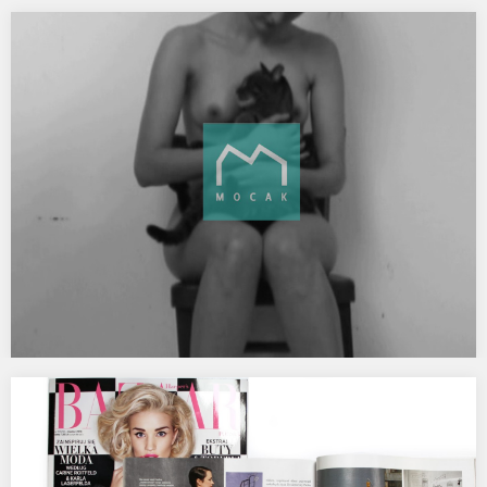
Świeża krew dotlenia Dziady. Teatr Polski we
Wrocławiu.
TYM RAZEM W TEATRZE POLSKIM MŁODZI! ZAPRASZAMY NA
SPEKTAKL „DZIADY” W REŻYSERII MICHAŁA ZADARY I WYSTAWĘ!…
WRO on Tour w MOCAKU.
CENTRUM SZTUKI WRO I MUZEUM SZTUKI WSPÓŁCZESNEJ W
KRAKOWIE MOCAK ZAPRASZAJĄ NA CYKL WYDARZEŃ WRO ON…