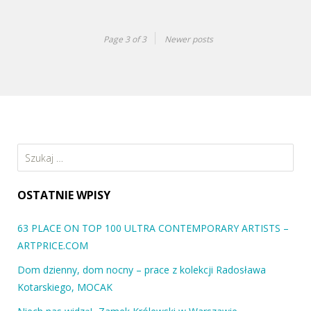
„O DZIWNYCH UCZUCIACH”- GALERIA ZDERZAK
Wystawa „O dziwnych uczuciach” towarzyszy drugiemu wydaniu
Page 3 of 3
Newer posts
książki Karoliny Gordon pod tym samym tytułem. Sześć lat temu,
kiedy…
Szukaj:
OSTATNIE WPISY
63 PLACE ON TOP 100 ULTRA CONTEMPORARY ARTISTS –
ARTPRICE.COM
Dom dzienny, dom nocny – prace z kolekcji Radosława
Kotarskiego, MOCAK