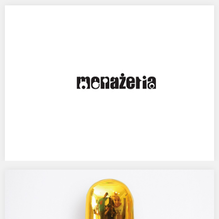
WRO ON TOUR
WRO 2013 On Tour WRO 2013 Pioneering Values On Tour
to przekrojowy wybór prac i dokumentacji z programu Biennale…
Publikacja w magazynie MENAŻERIA.
Prezentacja prac w magazynie kulturalnym Menażeria. Strony 62-
85.…