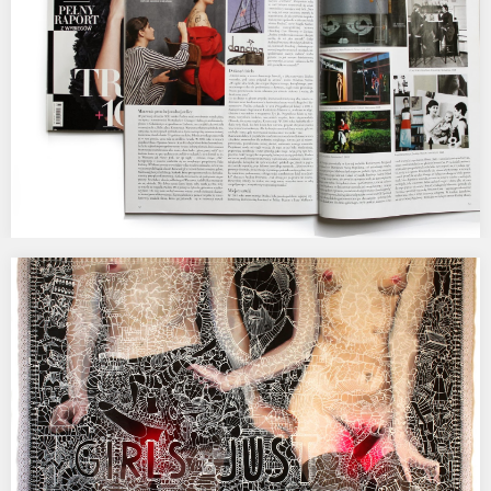
Tatuaże w Harper’s Bazaar.
AGATA KUS MALUJE TATUAŻE NA CIELE PAULINY OŁOWSKIEJ JAKO
PERFORMANCE NA SESJI DLA HARPER’S BAZAAR. POLECAM…