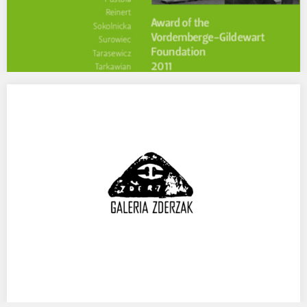
MOCAK, STYPENDIUM SZWAJCARSKIEJ FUNDACJI
VORDEMBERGE-GILDEWART
-WYSTAWA , MOCAK MUSEUM OF CONTEMPORARY ART, KRAKÓW,
19 MAJ 2011 Otwarcie: 19.05.2011 godz. 18:00 “STYPENDIUM
SZWAJCARSKIEJ…