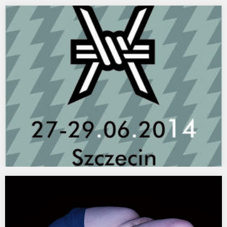
Mural na Pięknym Psie, Kraków.
MALUJEMY PSIĄ BUDĘ. Klub Piękny Pies, Kraków. Happening
zbiorowy zacnych zakładowych gości i gospodarzy. Kolejne
odsłony……
inSPIRACJE 2014, Szczecin.
EKSTREMA / wystawa konkursowa / kurator: Ked Olszewski / 13
muz Delfina Jałowik SKRAJNOŚCI. „EKSTREMALNE” PROPOZYCJE…