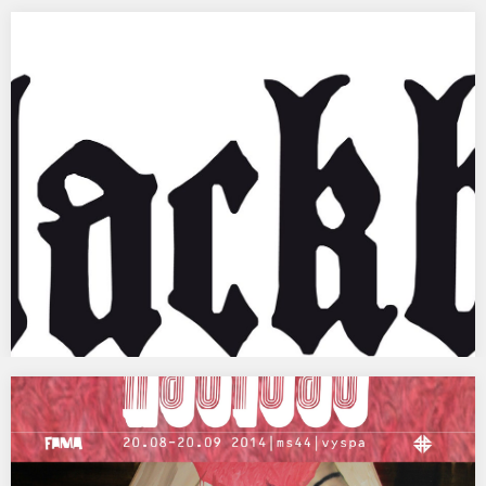
44. FAMA- 2014|TRÓJZĄB NEPTUNA|NAGRODA DLA
NAJLEPSZEGO WYDARZENIA ARTYSTYCZNEGO
FESTIWALU
FAMA FESTIWAL 2014|TRÓJZĄB NEPTUNA|NAGRODA DLA
NAJLEPSZEGO WYDARZENIA ARTYSTYCZNEGO FESTIWALU – DLA
AUTORÓW WYSTAWY HABITAT| FUNDATOR – MARSZAŁEK…
BLACKBOX, Galerie Nasty Alice, Eindhoven
23 augustus t/m 5 oktober 2014 „Tranen branden op mijn
wangen, een doodsengel kust mijn…