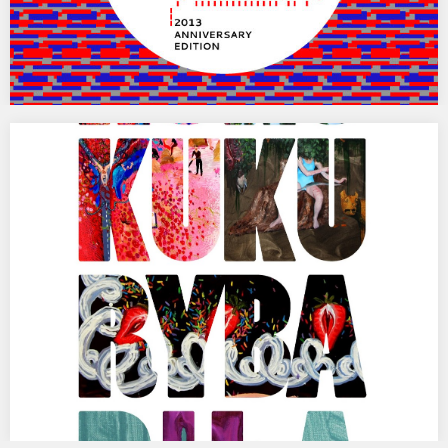
„Matka” na WRO Media Art Biennale Pioneering
Values 2013! Wystawa Pierścienie Saturna!
Biennale WRO na 50-lecie sztuki mediów Pioneering Values, czyli
odkrywanie wartości. Biennale WRO to pierwszy i największy
w Polsce międzynarodowy przegląd…