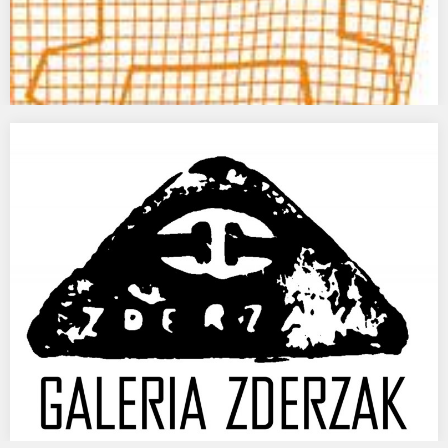
KINO LAB, CSW, WRO on Tour
WRO ON TOUR W KINO LAB CSW ZAMEK UJAZDOWSKI W
WARSZAWIE/WRO PIONEERING VALUES ON TOUR –…