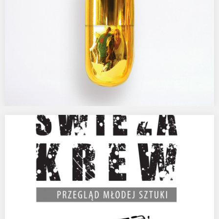
PLASTIC
„Agata Kus, której zespół powierzył stworzenie nie tylko szaty
graficznej, lecz także całego fermentu wokół premiery…