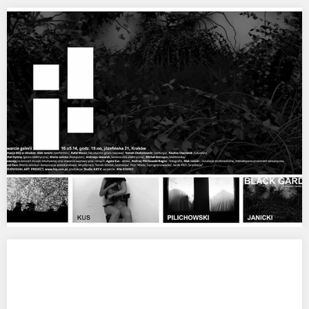
GADAJĄCY PIES, NR. 27
MŁODZI OBLEŚNI NA GADAJĄCYM PSIE, NR. 27 Video: Wróż
Mieczysław, Agata Kus, Marcin Świetlicki Gadający…
Otwarcie Galerii i!, Kraków
OTWARCIE GALERII I! JÓZEFIŃSKA 21, KRAKÓW 16 MAJA, GODZ.
19:00! ZAPRASZAMY NA OFICJALNE OTWARCIE PRZESTRZENI
TWÓRCZEJ…