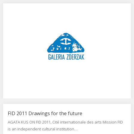
RYBA PIŁA w Zderzaku.
Agata Kus I Katarzyna Kukuła jako Kuku Kuku w Zderzaku. 21
lutego – 29 marca 2013…
NO LOGO, Galeria Zderzak.
FID 2011 Drawings for the future
Cała prawda o „No Logo” – WYNIKI Zaktualizowano ponad rok
AGATA KUS ON FID 2011, Cité internationale des arts Mission FID
temu Który…
is an independent cultural institution…