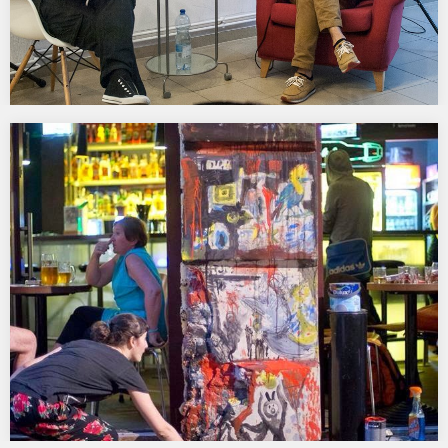
MIEJSCA LITERATURY na wystawie HABITAT
SPOTKANIA AUTORSKIE – W ramach projektu zostanie
zrealizowany cykl spotkań z renomowanymi pisarzami i
pisarkami, którzy…