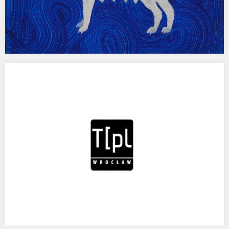
Wystawa UWAGA ZŁA SUKA.
JUBILEUSZOWY 25-TY GADAJĄCY PIES. WYSTAWA OBRAZÓW AGATY
KUS W KLUBIE PIĘKNY PIES, KTÓREJ WERNISAŻ ODBYŁ SIĘ…