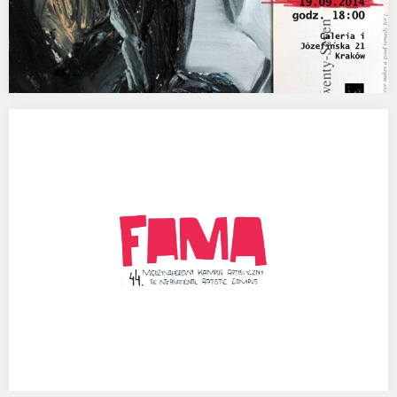
„Młodzi obleśni” Agata Kus, Galeria i!
Wystawa malarstwa Agaty Kus inspirowanego i
współtworzonego przez poetów Marcina Świetlickiego, Darka
Foksa i Joanne Oparek.…