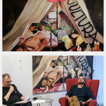
HABITAT. MS 44 – Wyspa.
MS 44 Wyspa HABITAT | DOM JAKO PRZESTRZEŃ MITU, POCZĄTEK
NARRACJI LUB TEŻ JEJ KONIEC. DOM…