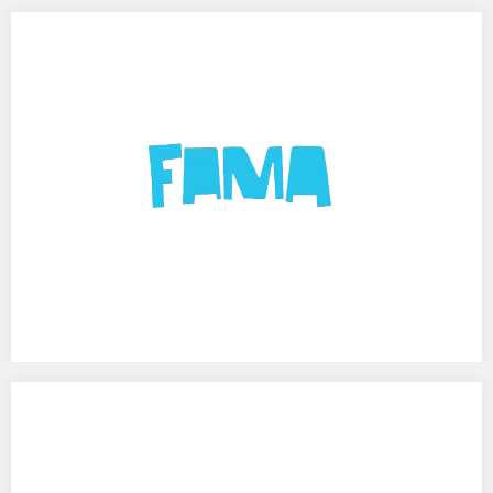
MODESSQE- zwycięskie obrazy.
III KOLEKCJA TEMATYCZNA ZWYCIĘSKICH OBRAZÓW
I MIĘDZYNARODOWEGO KONKURSU MALARSKIEGO MODESSQE
PDF NASZA MISJA Spo­łe­czeń­stwu – chce­my uła­twić ro­zu­mie­nie
sztu­ki współ­cze­snej, po­przez…
FAMA 2013. Wyróżnienie.
WYRÓŻNIENIE I TYTUŁ LAUREATA FESTIWALU – ZA WYSOKI POZIOM
PREZENTACJI W KATEGORII SZTUKI WIZUALNE. FAMA 2013 I
WYSTAWA I…